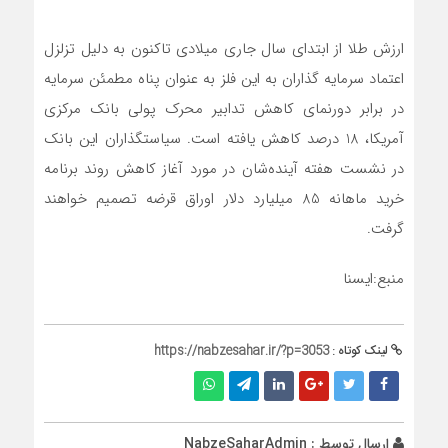
ارزش طلا از ابتدای سال جاری میلادی تاکنون به دلیل تزلزل
اعتماد سرمایه گذاران به این فلز به عنوان پناه مطمئن سرمایه
در برابر دورنمای کاهش تدابیر محرک پولی بانک مرکزی
آمریکا، 18 درصد کاهش یافته است. سیاستگذاران این بانک
در نشست هفته آینده‌شان در مورد آغاز کاهش روند برنامه
خرید ماهانه 85 میلیارد دلار اوراق قرضه تصمیم خواهند
گرفت.
منبع:ایسنا
لینک کوتاه :
https://nabzesahar.ir/?p=3053
ارسال توسط :
NabzeSaharAdmin